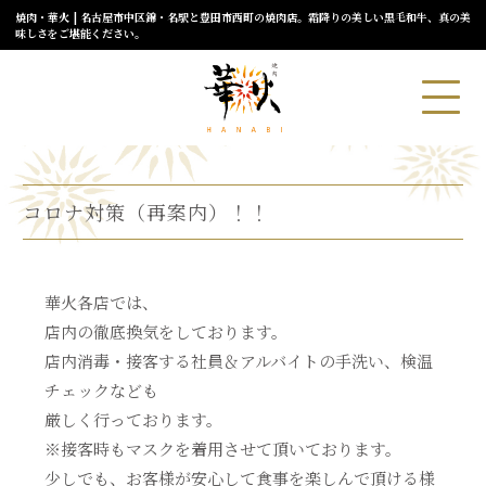
焼肉・華火 | 名古屋市中区錦・名駅と豊田市西町の焼肉店。霜降りの美しい黒毛和牛、真の美
味しさをご堪能ください。
コロナ対策（再案内）！！
華火各店では、
店内の徹底換気をしております。
店内消毒・接客する社員＆アルバイトの手洗い、検温
チェックなども
厳しく行っております。
※接客時もマスクを着用させて頂いております。
少しでも、お客様が安心して食事を楽しんで頂ける様