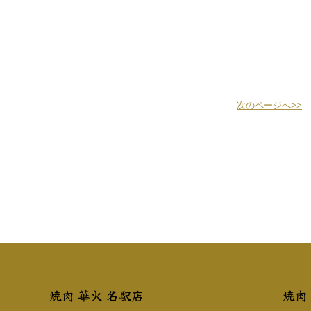
次のページへ>>
焼肉 華火 名駅店
焼肉