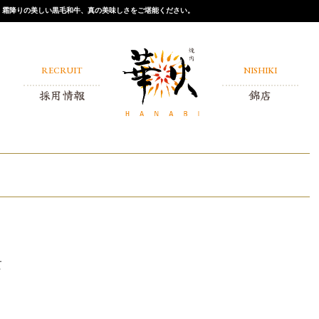
店。霜降りの美しい黒毛和牛、真の美味しさをご堪能ください。
RECRUIT
NISHIKI
採用情報
錦店
アルバイト
正社員
、
て