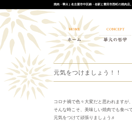
焼肉・華火 | 名古屋市中区錦・名駅と豊田市西町の焼肉
HOME
CONCEPT
ホーム
華火の哲学
元気をつけましょう！！
コロナ禍で色々大変だと思われますが
そんな時こそ、美味しい焼肉でも食べ
元気をつけて頑張りましょう♬