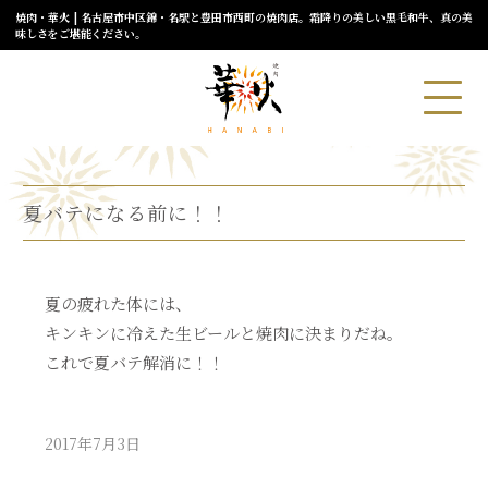
焼肉・華火 | 名古屋市中区錦・名駅と豊田市西町の焼肉店。霜降りの美しい黒毛和牛、真の美
味しさをご堪能ください。
夏バテになる前に！！
夏の疲れた体には、
キンキンに冷えた生ビールと焼肉に決まりだね。
これで夏バテ解消に！！
2017年7月3日