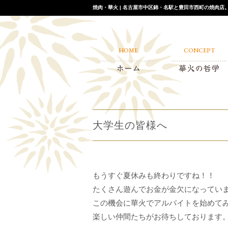
焼肉・華火 | 名古屋市中区錦・名駅と豊田市西町の焼肉
HOME
CONCEPT
ホーム
華火の哲学
大学生の皆様へ
もうすぐ夏休みも終わりですね！！
たくさん遊んでお金が金欠になってい
この機会に華火でアルバイトを始めて
楽しい仲間たちがお待ちしております