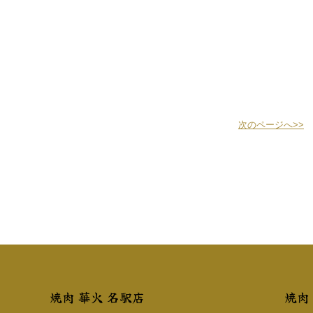
次のページへ>>
焼肉 華火 名駅店
焼肉