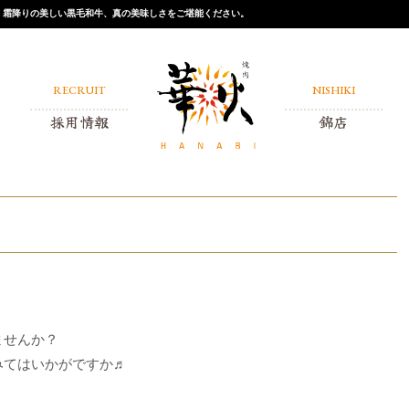
店。霜降りの美しい黒毛和牛、真の美味しさをご堪能ください。
RECRUIT
NISHIKI
採用情報
錦店
アルバイト
正社員
ませんか？
みてはいかがですか♬
。