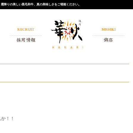
店。霜降りの美しい黒毛和牛、真の美味しさをご堪能ください。
RECRUIT
NISHIKI
採用情報
錦店
アルバイト
正社員
んか！！