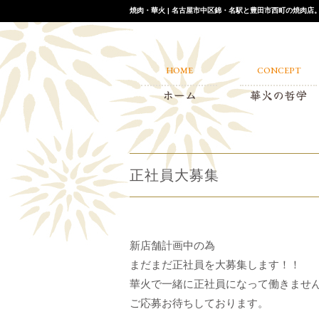
焼肉・華火 | 名古屋市中区錦・名駅と豊田市西町の焼肉
HOME
CONCEPT
ホーム
華火の哲学
正社員大募集
新店舗計画中の為
まだまだ正社員を大募集します！！
華火で一緒に正社員になって働きませ
ご応募お待ちしております。