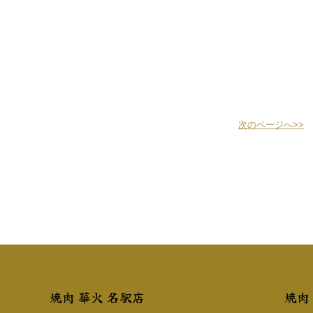
次のページへ>>
焼肉 華火 名駅店
焼肉